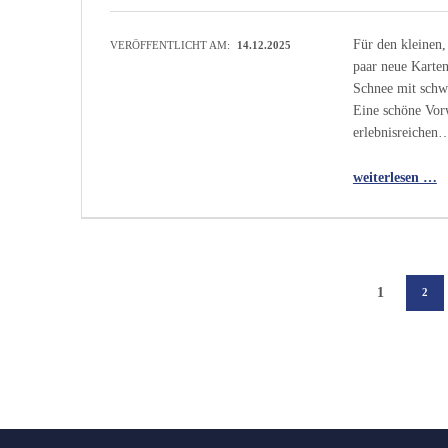
Für den kleinen,
VERÖFFENTLICHT AM:
14.12.2025
paar neue Karten
Schnee mit schwa
Eine schöne Vorw
erlebnisreichen
“Kreativ vor Weihnachten”
weiterlesen …
1
2