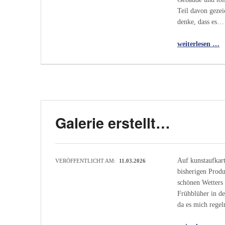
Teil davon gezei
denke, dass es…
“Das Münster in Konstanz”
weiterlesen …
Galerie erstellt…
Auf kunstaufkart
VERÖFFENTLICHT AM:
11.03.2026
bisherigen Prod
schönen Wetters 
Frühblüher in d
da es mich reg
“Galerie erstellt…”